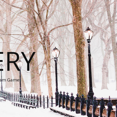
ERY
alam Game