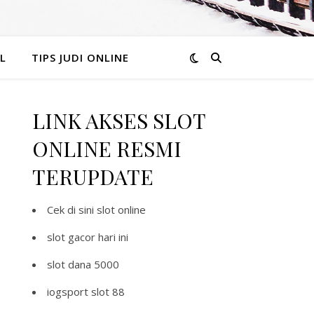
L
TIPS JUDI ONLINE
LINK AKSES SLOT
ONLINE RESMI
TERUPDATE
Cek di sini
slot online
slot gacor hari ini
slot dana 5000
iogsport slot 88