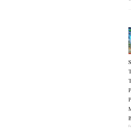
T
P
F