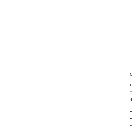
C
S
T
d