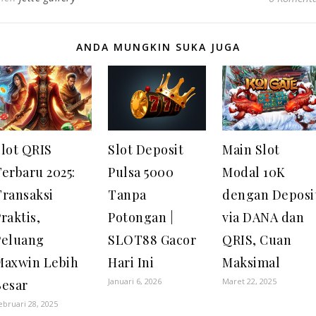
ANDA MUNGKIN SUKA JUGA
Slot QRIS
Slot Deposit
Main Slot
erbaru 2025:
Pulsa 5000
Modal 10K
Transaksi
Tanpa
dengan Deposi
raktis,
Potongan |
via DANA dan
Peluang
SLOT88 Gacor
QRIS, Cuan
Maxwin Lebih
Hari Ini
Maksimal
Januari 6, 2026
Maret 22, 2025
Besar
ebruari 28, 2025