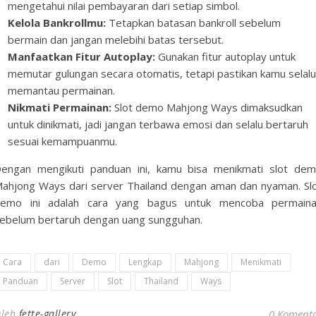
mengetahui nilai pembayaran dari setiap simbol.
Kelola Bankrollmu:
Tetapkan batasan bankroll sebelum
bermain dan jangan melebihi batas tersebut.
Manfaatkan Fitur Autoplay:
Gunakan fitur autoplay untuk
memutar gulungan secara otomatis, tetapi pastikan kamu selalu
memantau permainan.
Nikmati Permainan:
Slot demo Mahjong Ways dimaksudkan
untuk dinikmati, jadi jangan terbawa emosi dan selalu bertaruh
sesuai kemampuanmu.
engan mengikuti panduan ini, kamu bisa menikmati slot de
ahjong Ways dari server Thailand dengan aman dan nyaman. Sl
emo ini adalah cara yang bagus untuk mencoba permain
ebelum bertaruh dengan uang sungguhan.
Cara
dari
Demo
Lengkap
Mahjong
Menikmati
Panduan
Server
Slot
Thailand
Ways
leh
fette-gallery
0 Koment