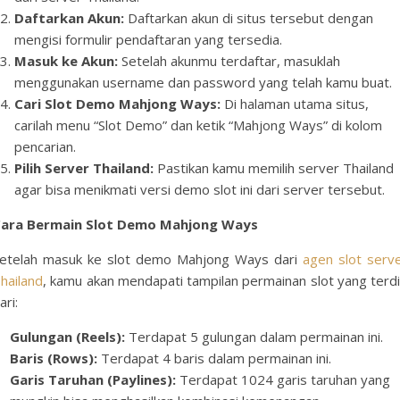
Daftarkan Akun:
Daftarkan akun di situs tersebut dengan
mengisi formulir pendaftaran yang tersedia.
Masuk ke Akun:
Setelah akunmu terdaftar, masuklah
menggunakan username dan password yang telah kamu buat.
Cari Slot Demo Mahjong Ways:
Di halaman utama situs,
carilah menu “Slot Demo” dan ketik “Mahjong Ways” di kolom
pencarian.
Pilih Server Thailand:
Pastikan kamu memilih server Thailand
agar bisa menikmati versi demo slot ini dari server tersebut.
ara Bermain Slot Demo Mahjong Ways
etelah masuk ke slot demo Mahjong Ways dari
agen slot serv
hailand
, kamu akan mendapati tampilan permainan slot yang terdi
ari:
Gulungan (Reels):
Terdapat 5 gulungan dalam permainan ini.
Baris (Rows):
Terdapat 4 baris dalam permainan ini.
Garis Taruhan (Paylines):
Terdapat 1024 garis taruhan yang