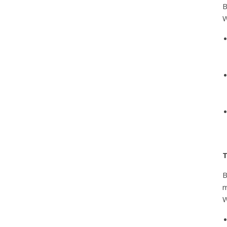
B
W
T
m
W