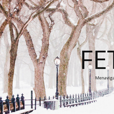
FE
Menaviga