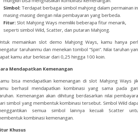
mungkin bisa menghasilkan kombinasi kemenangan.
Simbol:
Terdapat berbagai simbol mahjong dalam permainan ini
masing-masing dengan nilai pembayaran yang berbeda.
Fitur:
Slot Mahjong Ways memiliki beberapa fitur menarik,
seperti simbol Wild, Scatter, dan putaran Mahjong.
ntuk memainkan slot demo Mahjong Ways, kamu hanya per
engatur taruhanmu dan menekan tombol “Spin”. Nilai taruhan ya
apat kamu atur berkisar dari 0,25 hingga 100 koin.
Cara Mendapatkan Kemenangan
amu bisa mendapatkan kemenangan di slot Mahjong Ways ji
amu berhasil mendapatkan kombinasi yang sama pada gar
aruhan. Kemenangan akan dihitung berdasarkan nilai pembayar
ari simbol yang membentuk kombinasi tersebut. Simbol Wild dap
enggantikan semua simbol lainnya kecuali Scatter unt
embentuk kombinasi kemenangan.
itur Khusus