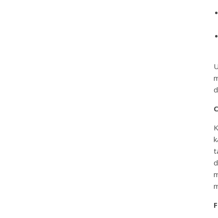
U
m
d
K
k
t
d
m
m
F