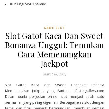
Kunjungi
Slot Thailand
GAME SLOT
Slot Gatot Kaca Dan Sweet
Bonanza Unggul: Temukan
Cara Memenangkan
Jackpot
Maret 18, 2024
Slot Gatot Kaca dan Sweet Bonanza: Rahasia
Memenangkan Jackpot yang Fantastis fette-gallery.com
Dalam dunia perjudian online, slot menjadi salah satu
permainan yang paling digemari. Berbagai jenis slot dengan
tema dan fitur menarik bermunculan, membuat pemain