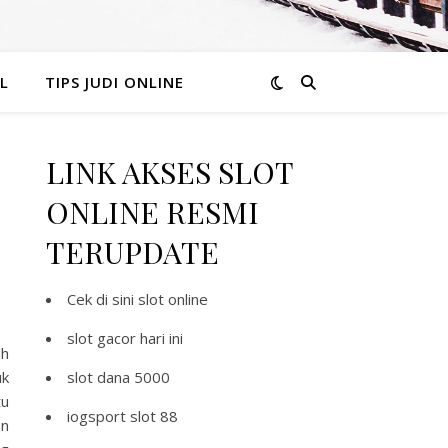
L
TIPS JUDI ONLINE
LINK AKSES SLOT
o
ONLINE RESMI
TERUPDATE
Cek di sini
slot online
slot gacor hari ini
ah
uk
slot dana 5000
tu
iogsport slot 88
an