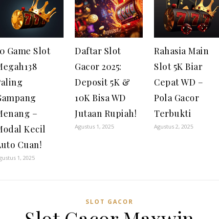
10 Game Slot
Daftar Slot
Rahasia Main
Megah138
Gacor 2025:
Slot 5K Biar
Paling
Deposit 5K &
Cepat WD –
Gampang
10K Bisa WD
Pola Gacor
Menang –
Jutaan Rupiah!
Terbukti
Agustus 1, 2025
Agustus 2, 2025
Modal Kecil
Auto Cuan!
gustus 1, 2025
SLOT GACOR
Slot Gacor Maxwin