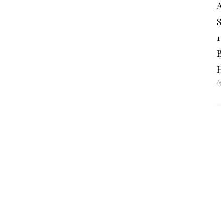
S
B
A