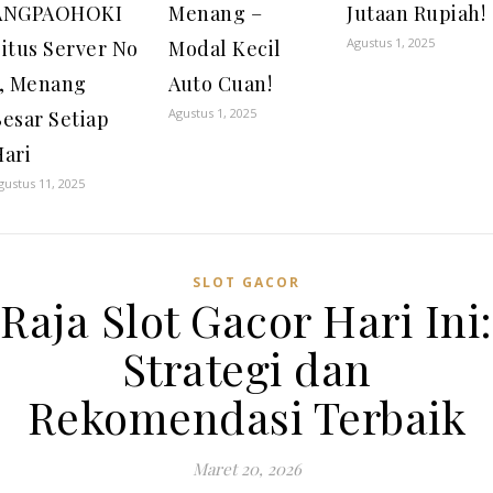
ANGPAOHOKI
Menang –
Jutaan Rupiah!
Agustus 1, 2025
itus Server No
Modal Kecil
1, Menang
Auto Cuan!
Agustus 1, 2025
esar Setiap
Hari
gustus 11, 2025
SLOT GACOR
Raja Slot Gacor Hari Ini:
Strategi dan
Rekomendasi Terbaik
Maret 20, 2026