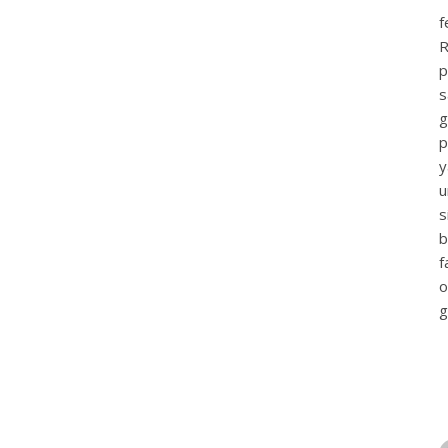
f
R
p
s
g
p
y
u
s
b
f
o
g