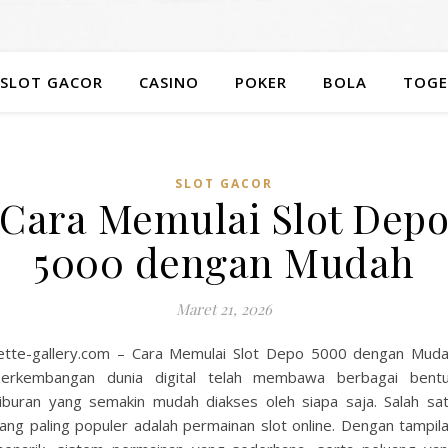
SLOT GACOR
CASINO
POKER
BOLA
TOGE
SLOT GACOR
Cara Memulai Slot Dep
5000 dengan Mudah
Maret 21, 2026
ette-gallery.com – Cara Memulai Slot Depo 5000 dengan Mud
erkembangan dunia digital telah membawa berbagai bent
iburan yang semakin mudah diakses oleh siapa saja. Salah sa
ang paling populer adalah permainan slot online. Dengan tampil