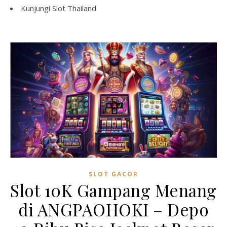
Kunjungi
Slot Thailand
SLOT GACOR
Slot 10K Gampang Menang
di ANGPAOHOKI – Depo