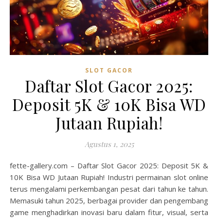
SLOT GACOR
Daftar Slot Gacor 2025:
Deposit 5K & 10K Bisa WD
Jutaan Rupiah!
Agustus 1, 2025
fette-gallery.com – Daftar Slot Gacor 2025: Deposit 5K &
10K Bisa WD Jutaan Rupiah! Industri permainan slot online
terus mengalami perkembangan pesat dari tahun ke tahun.
Memasuki tahun 2025, berbagai provider dan pengembang
game menghadirkan inovasi baru dalam fitur, visual, serta