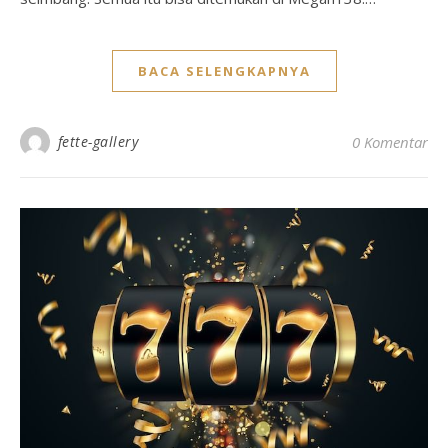
BACA SELENGKAPNYA
fette-gallery
0 Komentar