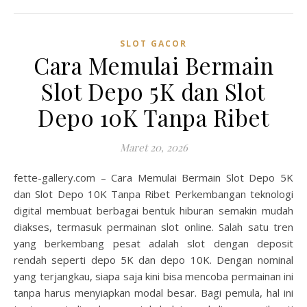
SLOT GACOR
Cara Memulai Bermain
Slot Depo 5K dan Slot
Depo 10K Tanpa Ribet
Maret 20, 2026
fette-gallery.com – Cara Memulai Bermain Slot Depo 5K
dan Slot Depo 10K Tanpa Ribet Perkembangan teknologi
digital membuat berbagai bentuk hiburan semakin mudah
diakses, termasuk permainan slot online. Salah satu tren
yang berkembang pesat adalah slot dengan deposit
rendah seperti depo 5K dan depo 10K. Dengan nominal
yang terjangkau, siapa saja kini bisa mencoba permainan ini
tanpa harus menyiapkan modal besar. Bagi pemula, hal ini