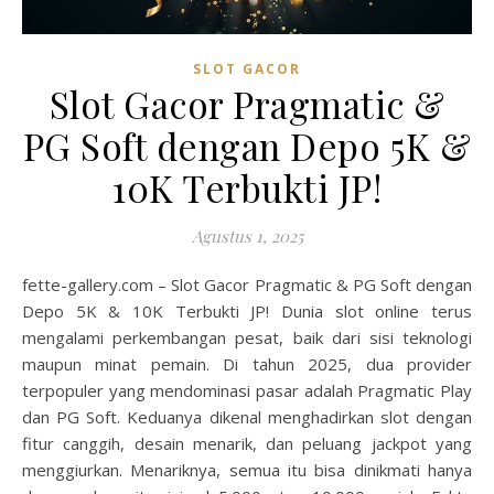
SLOT GACOR
Slot Gacor Pragmatic &
PG Soft dengan Depo 5K &
10K Terbukti JP!
Agustus 1, 2025
fette-gallery.com – Slot Gacor Pragmatic & PG Soft dengan
Depo 5K & 10K Terbukti JP! Dunia slot online terus
mengalami perkembangan pesat, baik dari sisi teknologi
maupun minat pemain. Di tahun 2025, dua provider
terpopuler yang mendominasi pasar adalah Pragmatic Play
dan PG Soft. Keduanya dikenal menghadirkan slot dengan
fitur canggih, desain menarik, dan peluang jackpot yang
menggiurkan. Menariknya, semua itu bisa dinikmati hanya