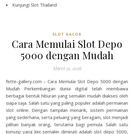
Kunjungi
Slot Thailand
SLOT GACOR
Cara Memulai Slot Depo
5000 dengan Mudah
Maret 21, 2026
fette-gallery.com – Cara Memulai Slot Depo 5000 dengan
Mudah Perkembangan dunia digital telah membawa
berbagai bentuk hiburan yang semakin mudah diakses oleh
siapa saja. Salah satu yang paling populer adalah permainan
slot online. Dengan tampilan menarik, sistem permainan
yang sederhana, serta peluang yang beragam, slot menjadi
pilihan banyak orang, terutama bagi pemula. Salah satu
konsep yang kini semakin diminati adalah slot depo 5000,