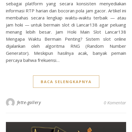
sebagai platform yang secara konsisten menyediakan
informasi RTP harian dan bocoran pola jam gacor. Artikel ini
membahas secara lengkap waktu-waktu terbaik — atau
jam hoki — untuk bermain slot di Lancar138 agar peluang
menang lebih besar. Jam Hoki Main Slot Lancar138
Mengapa Waktu Bermain Penting? Sistem slot online
dijalankan oleh algoritma RNG (Random Number
Generator). Meskipun hasilnya acak, banyak pemain
percaya bahwa frekuensi…
BACA SELENGKAPNYA
fette-gallery
0 Komentar