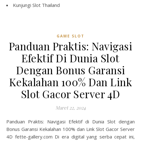
Kunjungi
Slot Thailand
GAME SLOT
Panduan Praktis: Navigasi
Efektif Di Dunia Slot
Dengan Bonus Garansi
Kekalahan 100% Dan Link
Slot Gacor Server 4D
Maret 22, 2024
Panduan Praktis: Navigasi Efektif di Dunia Slot dengan
Bonus Garansi Kekalahan 100% dan Link Slot Gacor Server
4D fette-gallery.com Di era digital yang serba cepat ini,